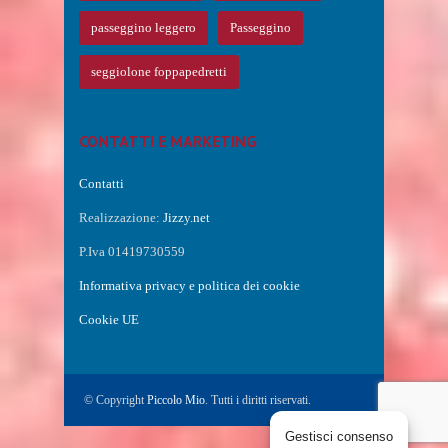
passeggino leggero
Passeggino
seggiolone foppapedretti
CONTATTI E MARKETING
Contatti
Realizzazione:
Jizzy.net
P.Iva 01419730559
Informativa privacy e politica dei cookie
Cookie UE
© Copyright
Piccolo Mio
. Tutti i diritti riservati.
Gestisci consenso