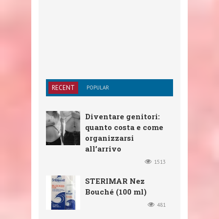
RECENT
POPULAR
Diventare genitori:
quanto costa e come
organizzarsi
all’arrivo
1513
STERIMAR Nez
Bouché (100 ml)
481