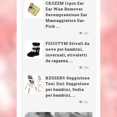
CXGZZM 11pcs Ear
Ear Wax Remover
Decompressione Ear
Massaggiatore Ear-
Pick ...
420
FGUUTYM Stivali da
neve per bambini,
invernali, stivaletti
da ragazza, ...
388
KESSER® Seggiolone
Toni 3in1 Seggiolone
per bambini, Sedia
per bambini, ...
421