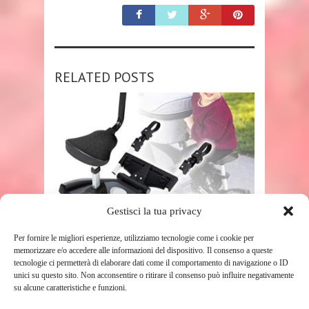
RELATED POSTS
Gestisci la tua privacy
SHOP
Per fornire le migliori esperienze, utilizziamo tecnologie come i cookie per
PEDANA UNIVERSALE PER
memorizzare e/o accedere alle informazioni del dispositivo. Il consenso a queste
PASSEGGINO, CARROZZINA E
tecnologie ci permetterà di elaborare dati come il comportamento di navigazione o ID
unici su questo sito. Non acconsentire o ritirare il consenso può influire negativamente
PASSEGGINO, CON
su alcune caratteristiche e funzioni.
IMPUGNATURA DI ...