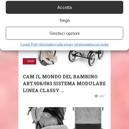
125
Accetta
Nega
Gestisci opzioni
Cookie Policy
Informativa sulla privacy ed informativa sui cookie
SHOP
CAM IL MONDO DEL BAMBINO
ART.908/583 SISTEMA MODULARE
LINEA CLASSY ...
437