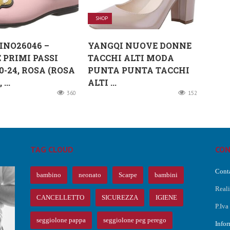
SHOP
NO26046 –
YANGQI NUOVE DONNE
 PRIMI PASSI
TACCHI ALTI MODA
0-24, ROSA (ROSA
PUNTA PUNTA TACCHI
...
ALTI ...
360
152
TAG CLOUD
CON
Conta
bambino
neonato
Scarpe
bambini
Real
CANCELLETTO
SICUREZZA
IGIENE
P.Iv
O
seggiolone pappa
seggiolone peg perego
Infor