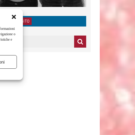
RICERCA NEL SITO
nformazioni
vigazione o
istiche e
oni