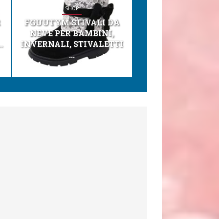
SHOP
SHOP
R
FGUUTYM STIVALI DA
KESSER® SEGGI
NEVE PER BAMBINI,
TONI 3IN1 SEGGI
.
INVERNALI, STIVALETTI
PER BAMBINI, SEDI
...