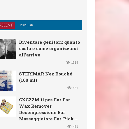
RECENT
POPULAR
Diventare genitori: quanto
costa e come organizzarsi
all’arrivo
1514
STERIMAR Nez Bouché
(100 ml)
481
CXGZZM 11pcs Ear Ear
Wax Remover
Decompressione Ear
Massaggiatore Ear-Pick ...
421