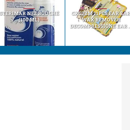
SHOP
SHOP
STERIMAR NEZ BOUCHÉ
CXGZZM 11PCS EAR EA
(100 ML)
WAX REMOVER
DECOMPRESSIONE EAR ..