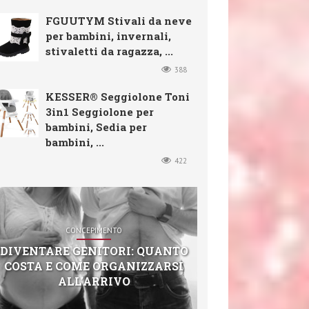
FGUUTYM Stivali da neve
per bambini, invernali,
stivaletti da ragazza, ...
388
KESSER® Seggiolone Toni
3in1 Seggiolone per
bambini, Sedia per
bambini, ...
422
CONCEPIMENTO
DIVENTARE GENITORI: QUANTO
COSTA E COME ORGANIZZARSI
ALL’ARRIVO