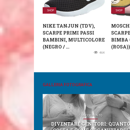
SHOP
SHOP
NIKE TANJUN (TDV),
MOSCHI
SCARPE PRIMI PASSI
SCARPE
BAMBINI, MULTICOLORE
BIMBA 
(NEGRO / ...
(ROSA)), 
464
GALLERIA FOTOGRAFICA
CONCEPIMENTO
DIVENTARE GENITORI: QUANT