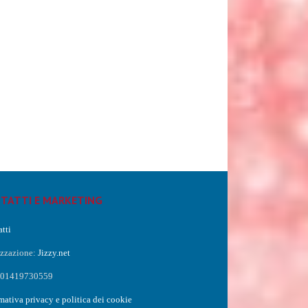
TATTI E MARKETING
tti
izzazione:
Jizzy.net
a 01419730559
mativa privacy e politica dei cookie