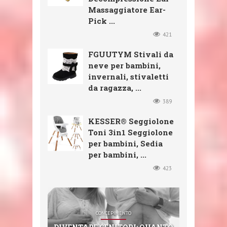
Massaggiatore Ear-
Pick ...
421
FGUUTYM Stivali da
neve per bambini,
invernali, stivaletti
da ragazza, ...
389
KESSER® Seggiolone
Toni 3in1 Seggiolone
per bambini, Sedia
per bambini, ...
423
SHOP
SHOP
SHOP
CONCEPIMENTO
SHOP
CXGZZM 11PCS EAR EAR WAX
FGUUTYM STIVALI DA NEVE
KESSER® SEGGIOLONE TONI