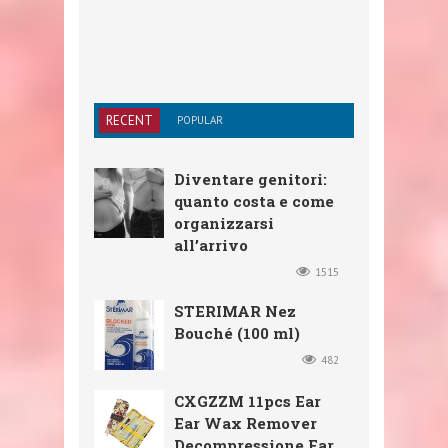
RECENT
POPULAR
Diventare genitori:
quanto costa e come
organizzarsi
all’arrivo
1515
STERIMAR Nez
Bouché (100 ml)
482
CXGZZM 11pcs Ear
Ear Wax Remover
Decompressione Ear