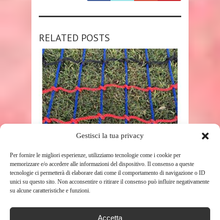
RELATED POSTS
SHOP
Gestisci la tua privacy
Per fornire le migliori esperienze, utilizziamo tecnologie come i cookie per
RETE DA ARRAMPICATA
memorizzare e/o accedere alle informazioni del dispositivo. Il consenso a queste
COLORATA, RETE DA
tecnologie ci permetterà di elaborare dati come il comportamento di navigazione o ID
ARRAMPICATA RETE DA
unici su questo sito. Non acconsentire o ritirare il consenso può influire negativamente
su alcune caratteristiche e funzioni.
ARRAMPICATA ...
213
Accetta