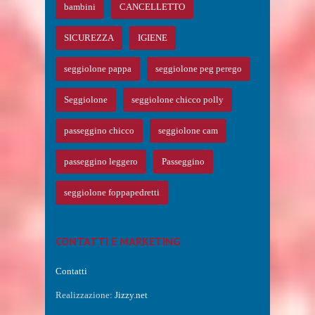
bambini
CANCELLETTO
SICUREZZA
IGIENE
seggiolone pappa
seggiolone peg perego
Seggiolone
seggiolone chicco polly
passeggino chicco
seggiolone cam
passeggino leggero
Passeggino
seggiolone foppapedretti
CONTATTI E MARKETING
Contatti
Realizzazione:
Jizzy.net