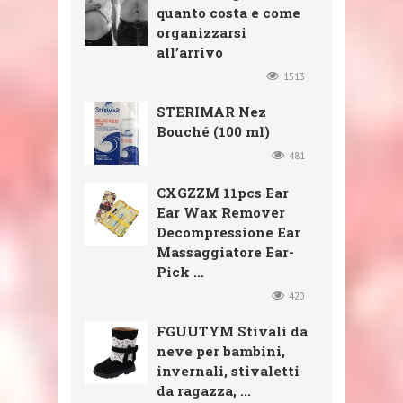
quanto costa e come
organizzarsi
all’arrivo
1513
STERIMAR Nez
Bouché (100 ml)
481
CXGZZM 11pcs Ear
Ear Wax Remover
Decompressione Ear
Massaggiatore Ear-
Pick ...
420
FGUUTYM Stivali da
neve per bambini,
invernali, stivaletti
da ragazza, ...