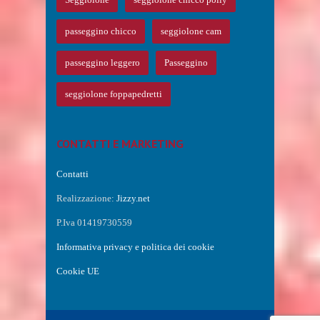
passeggino chicco
seggiolone cam
passeggino leggero
Passeggino
seggiolone foppapedretti
CONTATTI E MARKETING
Contatti
Realizzazione:
Jizzy.net
P.Iva 01419730559
Informativa privacy e politica dei cookie
Cookie UE