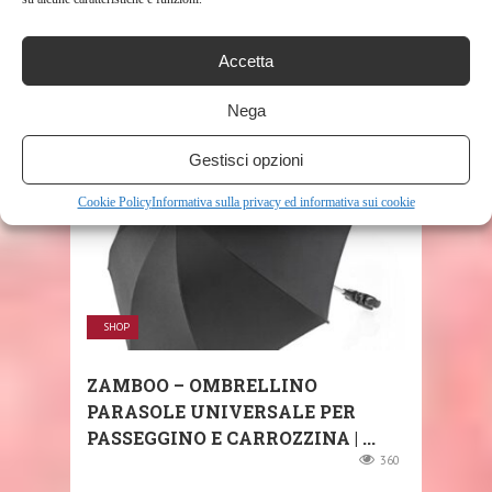
SAFETY 1ST TEENY PASSEGGINO
LEGGERO RECLINABILE DALLA
Accetta
NASCITA, CON POSIZIONE ...
447
Nega
Gestisci opzioni
Cookie Policy
Informativa sulla privacy ed informativa sui cookie
SHOP
ZAMBOO – OMBRELLINO
PARASOLE UNIVERSALE PER
PASSEGGINO E CARROZZINA | ...
360