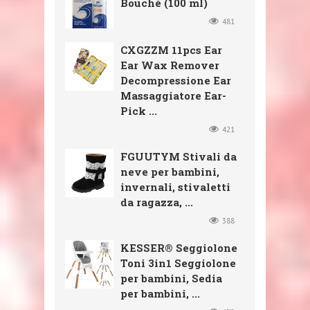
Bouché (100 ml)
481
CXGZZM 11pcs Ear
Ear Wax Remover
Decompressione Ear
Massaggiatore Ear-
Pick ...
421
FGUUTYM Stivali da
neve per bambini,
invernali, stivaletti
da ragazza, ...
388
KESSER® Seggiolone
Toni 3in1 Seggiolone
per bambini, Sedia
per bambini, ...