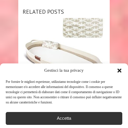
RELATED POSTS
SHOP
Gestisci la tua privacy
YUNIOO FASCIATOIO DELUXE,
Per fornire le migliori esperienze, utilizziamo tecnologie come i cookie per
memorizzare e/o accedere alle informazioni del dispositivo. Il consenso a queste
CESTA FASCIATOIO CON
tecnologie ci permetterà di elaborare dati come il comportamento di navigazione o ID
FASCIATOIO DA VIAGGIO,
unici su questo sito. Non acconsentire o ritirare il consenso può influire negativamente
MATERASSO ...
su alcune caratteristiche e funzioni.
256
Accetta