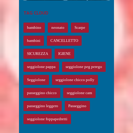
TAG CLOUD
bambino
neonato
Scarpe
bambini
CANCELLETTO
SICUREZZA
IGIENE
seggiolone pappa
seggiolone peg perego
Seggiolone
seggiolone chicco polly
passeggino chicco
seggiolone cam
passeggino leggero
Passeggino
seggiolone foppapedretti