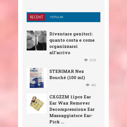
RECENT
POPULAR
Diventare genitori:
quanto costa e come
organizzarsi
all’arrivo
1515
STERIMAR Nez
Bouché (100 ml)
482
CXGZZM 11pcs Ear
Ear Wax Remover
Decompressione Ear
Massaggiatore Ear-
Pick ...