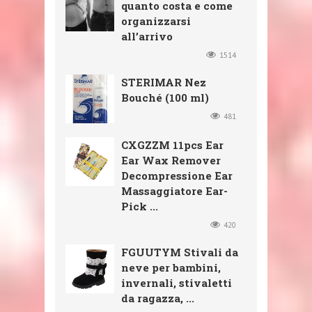
quanto costa e come
organizzarsi
all’arrivo
1514
STERIMAR Nez
Bouché (100 ml)
481
CXGZZM 11pcs Ear
Ear Wax Remover
Decompressione Ear
Massaggiatore Ear-
Pick ...
420
FGUUTYM Stivali da
neve per bambini,
invernali, stivaletti
da ragazza, ...