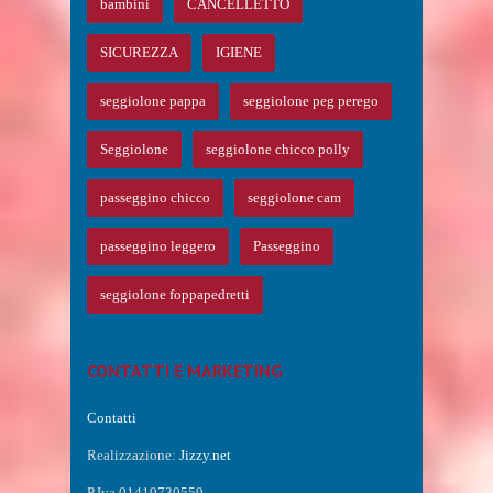
bambini
CANCELLETTO
SICUREZZA
IGIENE
seggiolone pappa
seggiolone peg perego
Seggiolone
seggiolone chicco polly
passeggino chicco
seggiolone cam
passeggino leggero
Passeggino
seggiolone foppapedretti
CONTATTI E MARKETING
Contatti
Realizzazione:
Jizzy.net
P.Iva 01419730559