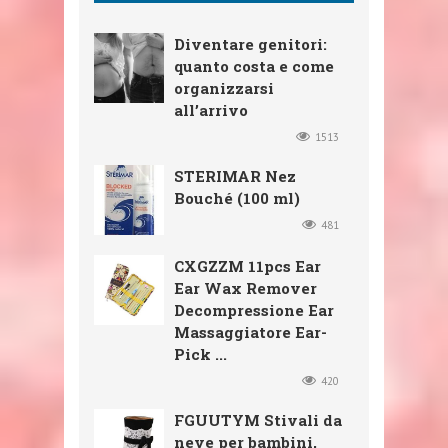
Diventare genitori:
quanto costa e come
organizzarsi
all’arrivo
1513
STERIMAR Nez
Bouché (100 ml)
481
CXGZZM 11pcs Ear
Ear Wax Remover
Decompressione Ear
Massaggiatore Ear-
Pick ...
420
FGUUTYM Stivali da
neve per bambini,