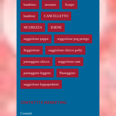
bambino
neonato
Scarpe
bambini
CANCELLETTO
SICUREZZA
IGIENE
seggiolone pappa
seggiolone peg perego
Seggiolone
seggiolone chicco polly
passeggino chicco
seggiolone cam
passeggino leggero
Passeggino
seggiolone foppapedretti
CONTATTI E MARKETING
Contatti