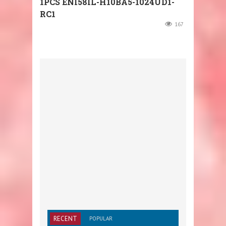
1PCS ENI58IL-H10BA5-1024UD1-
RC1
167
RECENT
POPULAR