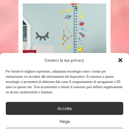
SHOP
Gestisci la tua privacy
HONATRV ADESIVI MURALI
Per fornire le migliori esperienze, utilizziamo tecnologie come i cookie per
BAMBINI ALTEZZA ADESIVI PER
memorizzare e/o accedere alle informazioni del dispositivo. Il consenso a queste
L’ALTEZZA DEI BAMBINI ...
tecnologie ci permetterà di elaborare dati come il comportamento di navigazione o ID
unici su questo sito. Non acconsentire o ritirare il consenso può influire negativamente
137
su alcune caratteristiche e funzioni.
Accetta
Nega