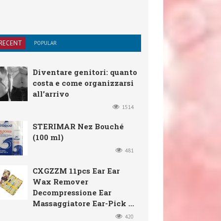
RECENT
POPULAR
Diventare genitori: quanto
costa e come organizzarsi
all’arrivo
1514
STERIMAR Nez Bouché
(100 ml)
481
CXGZZM 11pcs Ear Ear
Wax Remover
Decompressione Ear
Massaggiatore Ear-Pick ...
420