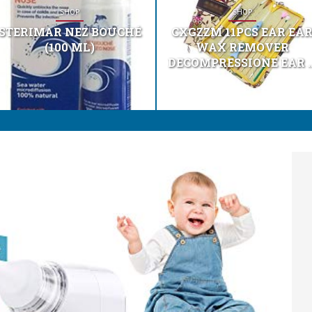
SHOP
SHOP
STERIMAR NEZ BOUCHÉ
CXGZZM 11PCS EAR EA
(100 ML)
WAX REMOVER
DECOMPRESSIONE EAR ..