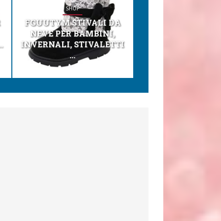
SHOP
SHOP
R
FGUUTYM STIVALI DA
KESSER® SEGGI
NEVE PER BAMBINI,
TONI 3IN1 SEGGI
.
INVERNALI, STIVALETTI
PER BAMBINI, SEDI
...