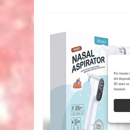
Per fornire 
del disposit
ID unici su 
funzioni.