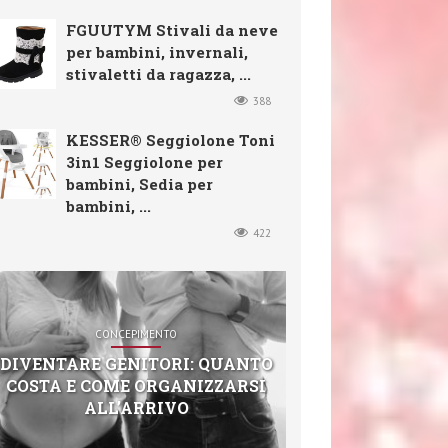
FGUUTYM Stivali da neve
per bambini, invernali,
stivaletti da ragazza, ...
388
KESSER® Seggiolone Toni
3in1 Seggiolone per
bambini, Sedia per
bambini, ...
422
CONCEPIMENTO
DIVENTARE GENITORI: QUANTO
COSTA E COME ORGANIZZARSI
ALL’ARRIVO