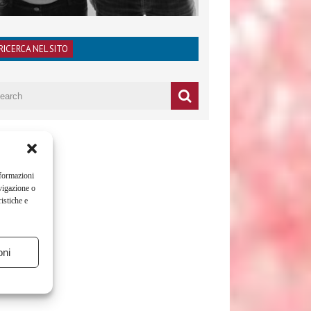
RICERCA NEL SITO
nformazioni
vigazione o
istiche e
oni