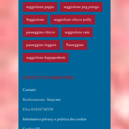
seggiolone pappa
seggiolone peg perego
Seggiolone
seggiolone chicco polly
passeggino chicco
seggiolone cam
passeggino leggero
Passeggino
seggiolone foppapedretti
CONTATTI E MARKETING
Contatti
Realizzazione:
Jizzy.net
P.Iva 01419730559
Informativa privacy e politica dei cookie
Cookie UE