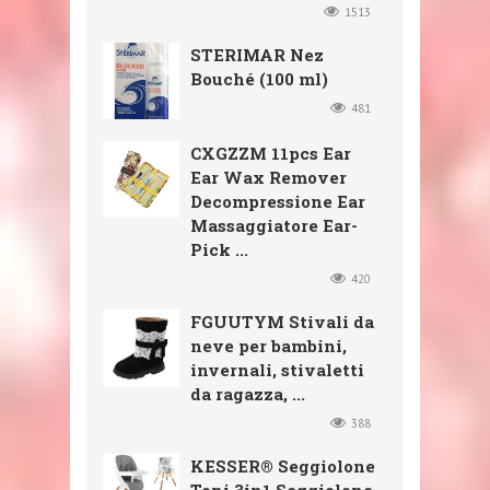
1513
STERIMAR Nez
Bouché (100 ml)
481
CXGZZM 11pcs Ear
Ear Wax Remover
Decompressione Ear
Massaggiatore Ear-
Pick ...
420
FGUUTYM Stivali da
neve per bambini,
invernali, stivaletti
da ragazza, ...
388
KESSER® Seggiolone