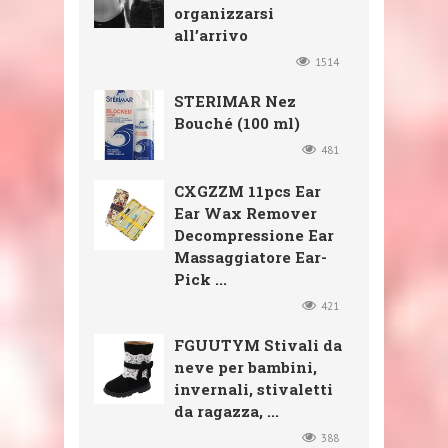
organizzarsi
all’arrivo
1514
STERIMAR Nez
Bouché (100 ml)
481
CXGZZM 11pcs Ear
Ear Wax Remover
Decompressione Ear
Massaggiatore Ear-
Pick ...
421
FGUUTYM Stivali da
neve per bambini,
invernali, stivaletti
da ragazza, ...
388