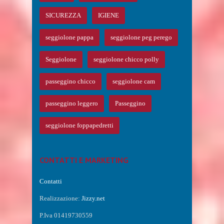
SICUREZZA
IGIENE
seggiolone pappa
seggiolone peg perego
Seggiolone
seggiolone chicco polly
passeggino chicco
seggiolone cam
passeggino leggero
Passeggino
seggiolone foppapedretti
CONTATTI E MARKETING
Contatti
Realizzazione:
Jizzy.net
P.Iva 01419730559