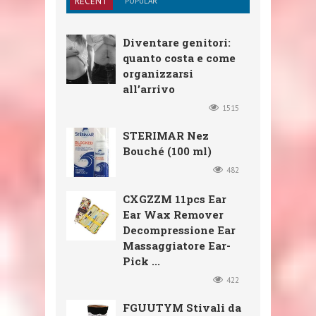
RECENT
POPULAR
Diventare genitori:
quanto costa e come
organizzarsi
all’arrivo
1515
STERIMAR Nez
Bouché (100 ml)
482
CXGZZM 11pcs Ear
Ear Wax Remover
Decompressione Ear
Massaggiatore Ear-
Pick ...
422
FGUUTYM Stivali da