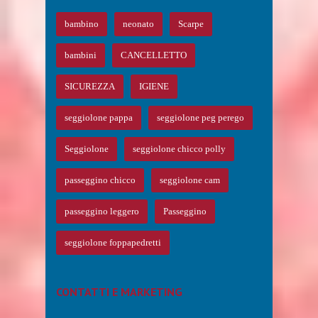
bambino
neonato
Scarpe
bambini
CANCELLETTO
SICUREZZA
IGIENE
seggiolone pappa
seggiolone peg perego
Seggiolone
seggiolone chicco polly
passeggino chicco
seggiolone cam
passeggino leggero
Passeggino
seggiolone foppapedretti
CONTATTI E MARKETING