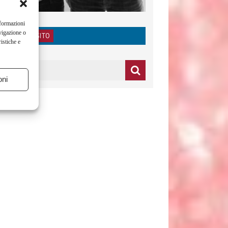
nformazioni
vigazione o
RICERCA NEL SITO
istiche e
oni