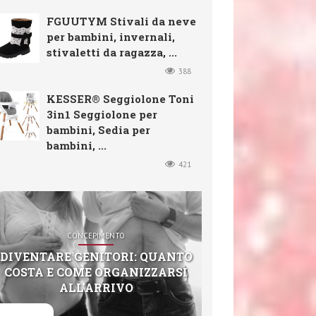
FGUUTYM Stivali da neve
per bambini, invernali,
stivaletti da ragazza, ...
388
KESSER® Seggiolone Toni
3in1 Seggiolone per
bambini, Sedia per
bambini, ...
421
CONCEPIMENTO
DIVENTARE GENITORI: QUANTO
COSTA E COME ORGANIZZARSI
ALL’ARRIVO