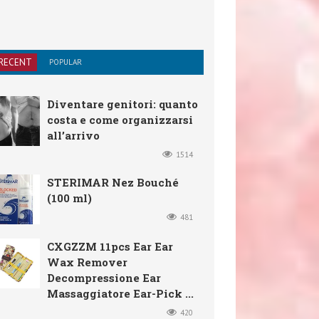
RECENT
POPULAR
Diventare genitori: quanto
costa e come organizzarsi
all’arrivo
1514
STERIMAR Nez Bouché
(100 ml)
481
CXGZZM 11pcs Ear Ear
Wax Remover
Decompressione Ear
Massaggiatore Ear-Pick ...
420