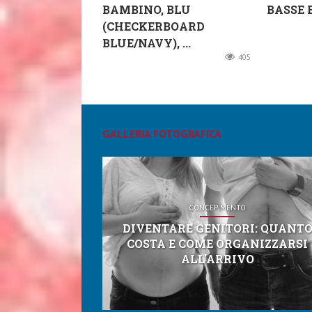
BAMBINO, BLU
BASSE B
(CHECKERBOARD
BLUE/NAVY), ...
405
GALLERIA FOTOGRAFICA
CONCEPIMENTO
DIVENTARE GENITORI: QUANT
COSTA E COME ORGANIZZARSI
ALL’ARRIVO