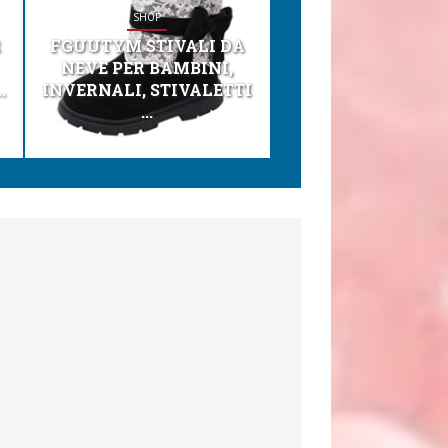
SHOP
SHOP
R
FGUUTYM STIVALI DA
KESSER® SEGGI
NEVE PER BAMBINI,
TONI 3IN1 SEGGI
.
INVERNALI, STIVALETTI
PER BAMBINI, SEDI
...