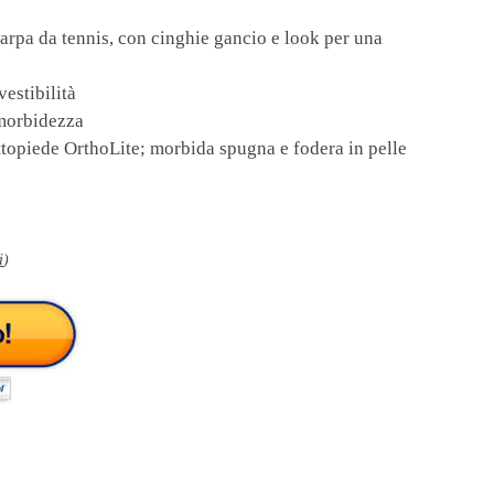
arpa da tennis, con cinghie gancio e look per una
vestibilità
 morbidezza
ottopiede OrthoLite; morbida spugna e fodera in pelle
i
)