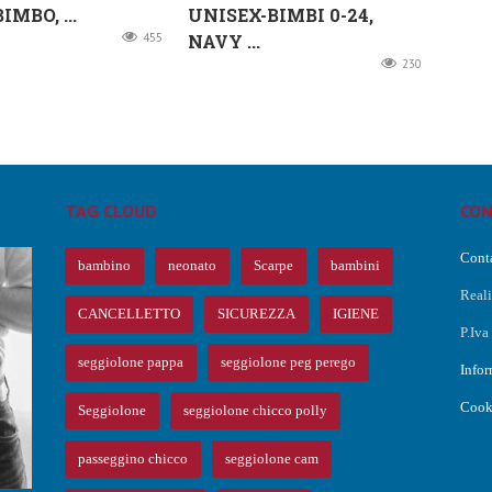
IMBO, ...
UNISEX-BIMBI 0-24,
455
NAVY ...
230
TAG CLOUD
CON
Conta
bambino
neonato
Scarpe
bambini
Real
CANCELLETTO
SICUREZZA
IGIENE
P.Iv
O
seggiolone pappa
seggiolone peg perego
Infor
Cook
Seggiolone
seggiolone chicco polly
passeggino chicco
seggiolone cam