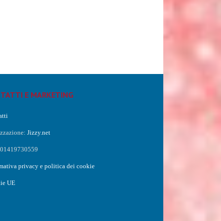
TATTI E MARKETING
tti
izzazione:
Jizzy.net
a 01419730559
mativa privacy e politica dei cookie
ie UE