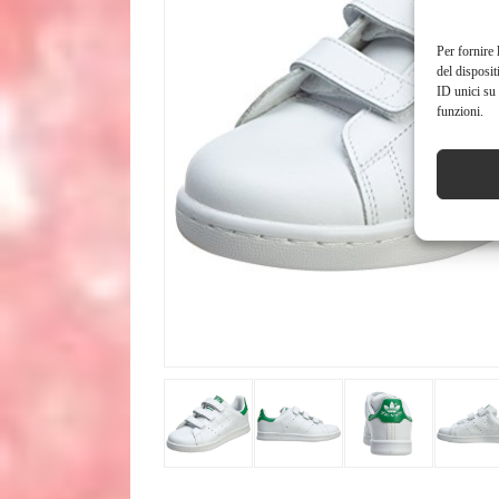
Per fornire 
del disposit
ID unici su 
funzioni.