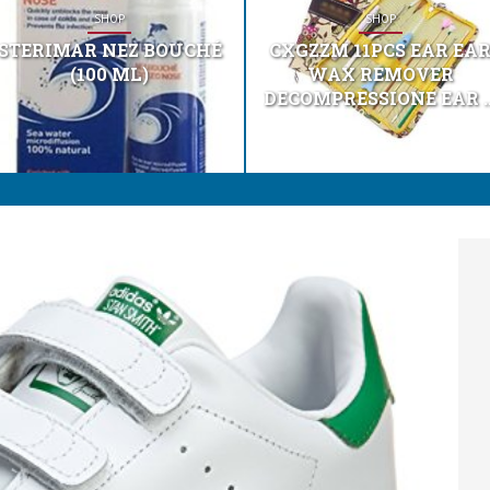
SHOP
SHOP
STERIMAR NEZ BOUCHÉ
CXGZZM 11PCS EAR EA
(100 ML)
WAX REMOVER
DECOMPRESSIONE EAR ..