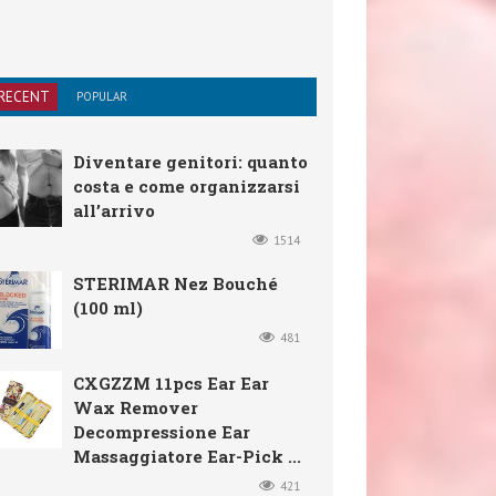
RECENT
POPULAR
Diventare genitori: quanto
costa e come organizzarsi
all’arrivo
1514
STERIMAR Nez Bouché
(100 ml)
481
CXGZZM 11pcs Ear Ear
Wax Remover
Decompressione Ear
Massaggiatore Ear-Pick ...
421