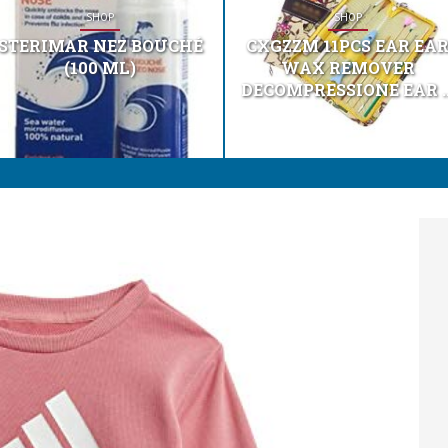
SHOP
SHOP
STERIMAR NEZ BOUCHÉ
CXGZZM 11PCS EAR EA
(100 ML)
WAX REMOVER
DECOMPRESSIONE EAR ..