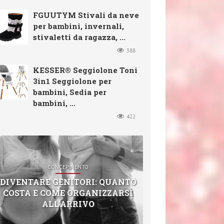
FGUUTYM Stivali da neve
per bambini, invernali,
stivaletti da ragazza, ...
388
KESSER® Seggiolone Toni
3in1 Seggiolone per
bambini, Sedia per
bambini, ...
422
CONCEPIMENTO
DIVENTARE GENITORI: QUANTO
COSTA E COME ORGANIZZARSI
ALL’ARRIVO