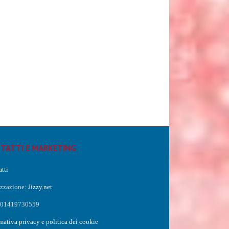
TATTI E MARKETING
tti
izzazione:
Jizzy.net
a 01419730559
mativa privacy e politica dei cookie