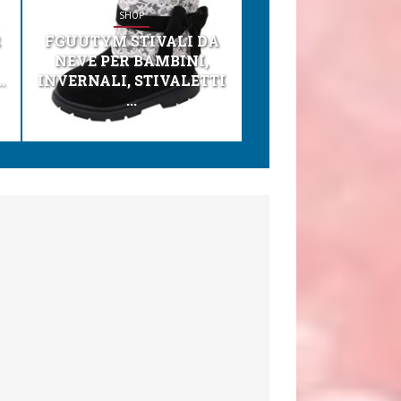
SHOP
SHOP
R
FGUUTYM STIVALI DA
KESSER® SEGGI
NEVE PER BAMBINI,
TONI 3IN1 SEGGI
.
INVERNALI, STIVALETTI
PER BAMBINI, SEDI
...