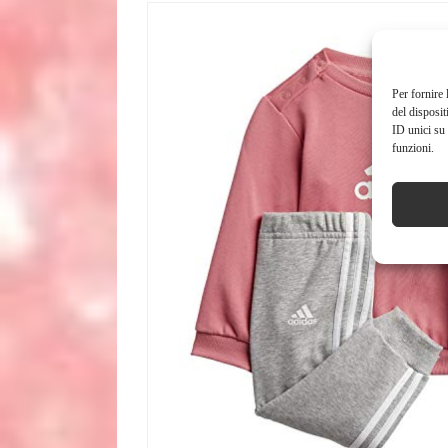
Per fornire 
del disposit
ID unici su 
funzioni.