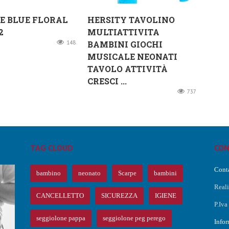
E BLUE FLORAL
HERSITY TAVOLINO
2
MULTIATTIVITA
148
BAMBINI GIOCHI
MUSICALE NEONATI
TAVOLO ATTIVITÀ
CRESCI ...
737
TAG CLOUD
CON
Conta
bambino
neonato
Scarpe
bambini
Real
CANCELLETTO
SICUREZZA
IGIENE
P.Iv
O
seggiolone pappa
seggiolone peg perego
Infor