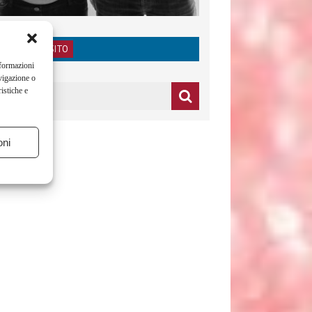
RICERCA NEL SITO
nformazioni
vigazione o
istiche e
oni