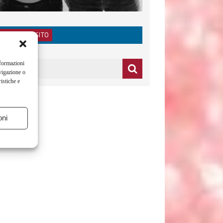
RICERCA NEL SITO
nformazioni
vigazione o
istiche e
oni