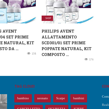
SHOP
S AVENT
PHILIPS AVENT
/04 SET PRIME
ALLATTAMENTO
E NATURAL, KIT
SCD301/01 SET PRIME
TO DA ...
POPPATE NATURAL, KIT
138
COMPOSTO ...
176
TAG CLOUD
CON
Conta
bambino
neonato
Scarpe
bambini
Real
CANCELLETTO
SICUREZZA
IGIENE