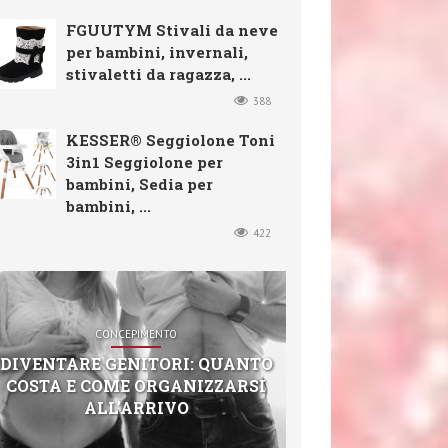
FGUUTYM Stivali da neve
per bambini, invernali,
stivaletti da ragazza, ...
388
KESSER® Seggiolone Toni
3in1 Seggiolone per
bambini, Sedia per
bambini, ...
422
CONCEPIMENTO
DIVENTARE GENITORI: QUANTO
COSTA E COME ORGANIZZARSI
ALL’ARRIVO