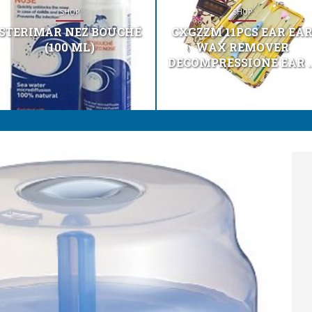
SHOP
SHOP
STERIMAR NEZ BOUCHÉ
CXGZZM 11PCS EAR EA
(100 ML)
WAX REMOVER
DECOMPRESSIONE EAR ..