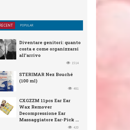
RECENT
POPULAR
Diventare genitori: quanto
costa e come organizzarsi
all’arrivo
1514
STERIMAR Nez Bouché
(100 ml)
481
CXGZZM 11pcs Ear Ear
Wax Remover
Decompressione Ear
Massaggiatore Ear-Pick ...
420