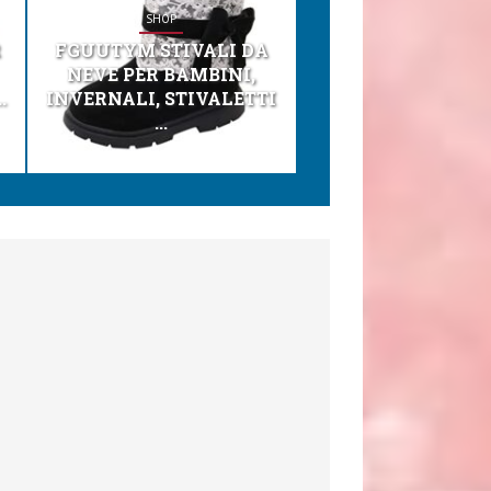
SHOP
SHOP
R
FGUUTYM STIVALI DA
KESSER® SEGGI
NEVE PER BAMBINI,
TONI 3IN1 SEGGI
.
INVERNALI, STIVALETTI
PER BAMBINI, SEDI
...