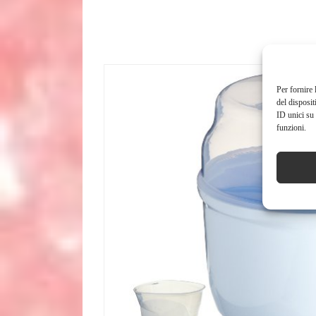
Per fornire 
del disposit
ID unici su 
funzioni.