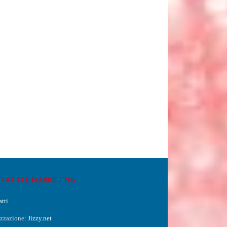
TATTI E MARKETING
tti
izzazione:
Jizzy.net